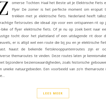
Z
omerse Tochten: Haal het Beste uit Je Elektrische Fiets 
Flyer De zomer is het perfecte moment om eropuit 
trekken met je elektrische fiets. Nederland heeft tallo
rachtige fietsroutes die ideaal zijn voor een ontspannen rit op 
-bike of flyer elektrische fiets. Of je nu op zoek bent naar e
ustige tocht door het platteland of een uitdagende rit door 
euvels, er is altijd wel een route die bij jou en je elektrische fie
ast. Naast de bekende fietsknooppuntenroutes zijn er o
iverse themaroutes te vinden. Deze routes laten je kennismak
et bijzondere bezienswaardigheden, zoals historische gebouw
n unieke natuurgebieden. Een voorbeeld van zo’n themaroute 
de…
LEES MEER