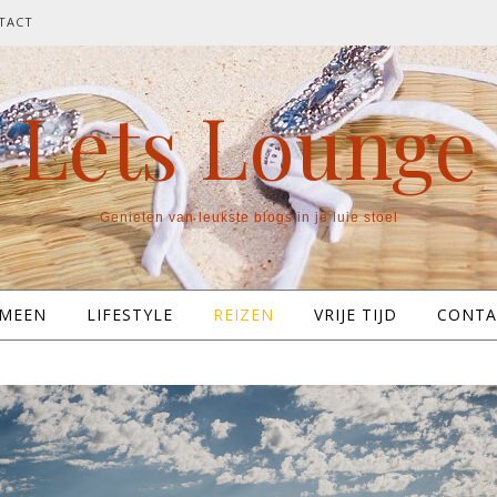
TACT
Lets Lounge
Genieten van leukste blogs in je luie stoel
EMEEN
LIFESTYLE
REIZEN
VRIJE TIJD
CONTA