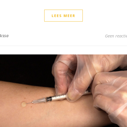
LEES MEER
Aissa
Geen reacti