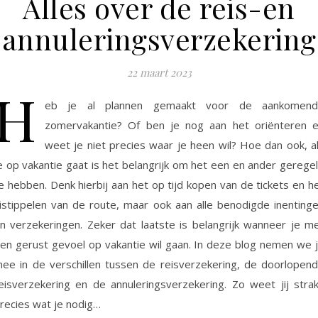
Alles over de reis-en
annuleringsverzekering
22 maart 2023
H
eb je al plannen gemaakt voor de aankomend
zomervakantie? Of ben je nog aan het oriënteren 
weet je niet precies waar je heen wil? Hoe dan ook, a
e op vakantie gaat is het belangrijk om het een en ander gerege
e hebben. Denk hierbij aan het op tijd kopen van de tickets en h
istippelen van de route, maar ook aan alle benodigde inenting
n verzekeringen. Zeker dat laatste is belangrijk wanneer je m
en gerust gevoel op vakantie wil gaan. In deze blog nemen we 
ee in de verschillen tussen de reisverzekering, de doorlopen
eisverzekering en de annuleringsverzekering. Zo weet jij stra
recies wat je nodig…