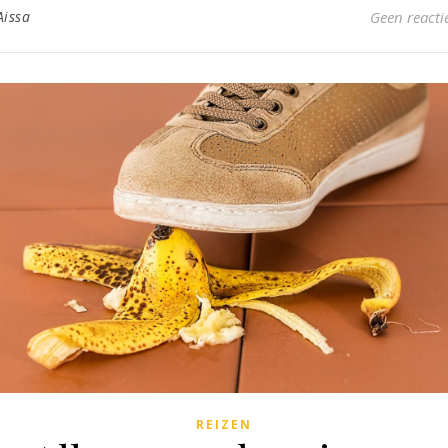
Aissa
Geen reacti
REIZEN