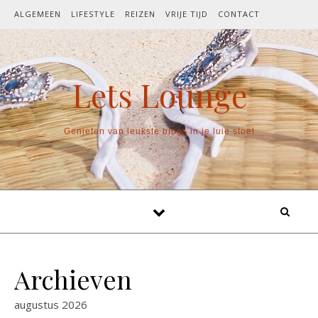
Spring naar inhoud
ALGEMEEN
LIFESTYLE
REIZEN
VRIJE TIJD
CONTACT
Lets Lounge
Genieten van leukste blogs in je luie stoel
Archieven
augustus 2026