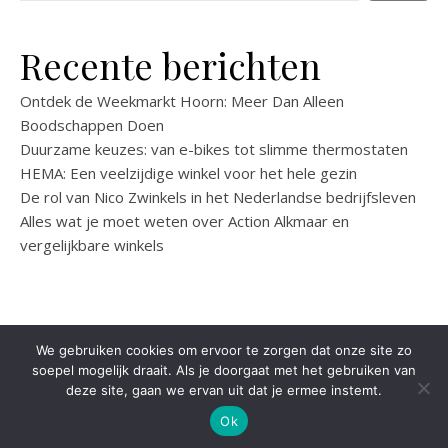
Recente berichten
Ontdek de Weekmarkt Hoorn: Meer Dan Alleen
Boodschappen Doen
Duurzame keuzes: van e-bikes tot slimme thermostaten
HEMA: Een veelzijdige winkel voor het hele gezin
De rol van Nico Zwinkels in het Nederlandse bedrijfsleven
Alles wat je moet weten over Action Alkmaar en
vergelijkbare winkels
We gebruiken cookies om ervoor te zorgen dat onze site zo
soepel mogelijk draait. Als je doorgaat met het gebruiken van
deze site, gaan we ervan uit dat je ermee instemt.
Savona thema door
Optima Themes
Ok