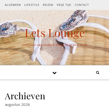
Spring naar inhoud
ALGEMEEN
LIFESTYLE
REIZEN
VRIJE TIJD
CONTACT
Lets Lounge
Genieten van leukste blogs in je luie stoel
Archieven
augustus 2026